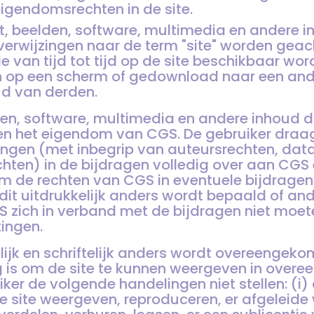
eigendomsrechten in de site.
st, beelden, software, multimedia en andere 
erwijzingen naar de term "site" worden geach
e van tijd tot tijd op de site beschikbaar wo
op een scherm of gedownload naar een and
ud van derden.
den, software, multimedia en andere inhoud d
en het eigendom van CGS. De gebruiker draagt
ngen (met inbegrip van auteursrechten, dat
hten) in de bijdragen volledig over aan CGS 
om de rechten van CGS in eventuele bijdragen 
it uitdrukkelijk anders wordt bepaald of an
S zich in verband met de bijdragen niet moe
tingen.
lijk en schriftelijk anders wordt overeengek
ig is om de site te kunnen weergeven in ove
ker de volgende handelingen niet stellen: (i) 
 de site weergeven, reproduceren, er afgeleid