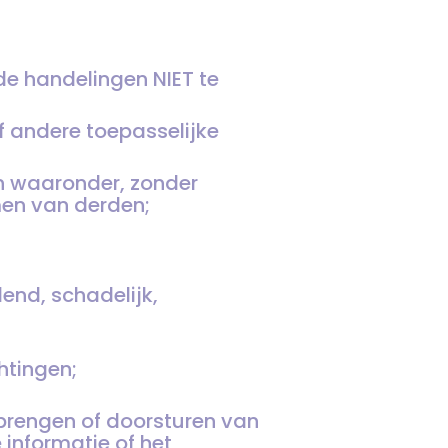
de handelingen NIET te
of andere toepasselijke
n waaronder, zonder
men van derden;
dend, schadelijk,
htingen;
nbrengen of doorsturen van
 informatie of het