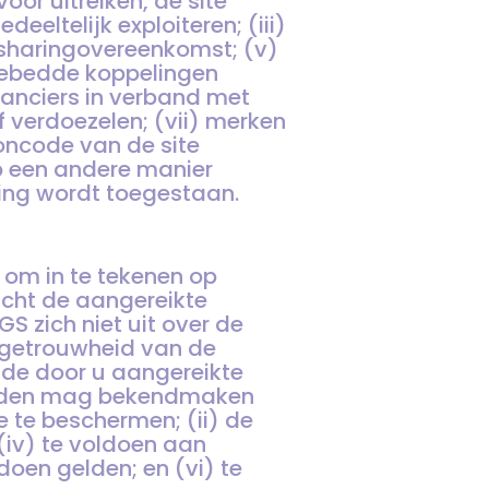
oor uitreiken, de site
eeltelijk exploiteren; (iii)
mesharingovereenkomst; (v)
gebedde koppelingen
ranciers in verband met
 verdoezelen; (vii) merken
roncode van de site
p een andere manier
ving wordt toegestaan.
 om in te tekenen op
icht de aangereikte
S zich niet uit over de
sgetrouwheid van de
 de door u aangereikte
derden mag bekendmaken
te te beschermen; (ii) de
 (iv) te voldoen aan
doen gelden; en (vi) te