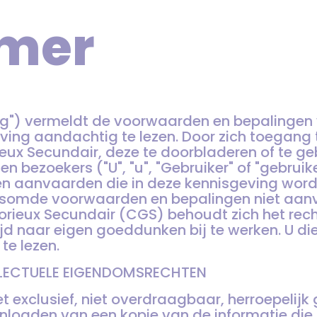
imer
g") vermeldt de voorwaarden en bepalingen 
ing aandachtig te lezen. Door zich toegang 
ux Secundair, deze te doorbladeren of te geb
n bezoekers ("U", "u", "Gebruiker" of "gebruike
n aanvaarden die in deze kennisgeving word
esomde voorwaarden en bepalingen niet aan
orieux Secundair (CGS) behoudt zich het rec
tijd naar eigen goeddunken bij te werken. U d
te lezen.
ELLECTUELE EIGENDOMSRECHTEN
t exclusief, niet overdraagbaar, herroepelijk
wnloaden van een kopie van de informatie die