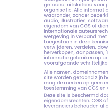
getoond, uitsluitend voor 
organisatie. Alle informat
waaronder, zonder beperkin
audio, illustraties, softw
eigendom van CGS of diens
internationale auteursrech
wetgeving in verband met i
toegestaan in deze kennisg
verwijderen, verdelen, dow
herverkopen, aanpassen, "r
informatie gebruiken op a
voorafgaande schriftelijk
Alle namen, domeinnamen, 
site worden getoond zijn 
mag de merken op geen enk
toestemming van CGS en v
Deze site is beschermd doo
eigendomsrechten. CGS of 
leveranciers behouden alle