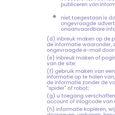
publiceren van info
niet toegestaan is d
ongevraagde adverten
onaanvaardbare info
(d) inbreuk maken op de p
de informatie waaronder, z
ongevraagde e-mail doors
(e) inbreuk maken of pog
van de site;
(f) gebruik maken van een
informatie op te halen van,
de informatie zonder de v
"spider" of robot;
(g) u toegang verschaffe
account of inlogcode van 
(h) informatie kopiëren, w
doorgeven, verkopen, herv