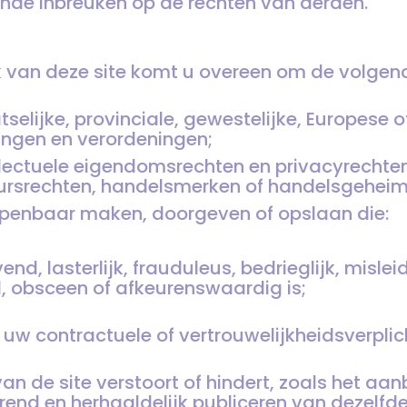
ende inbreuken op de rechten van derden.
k van deze site komt u overeen om de volgen
selijke, provinciale, gewestelijke, Europese 
ingen en verordeningen;
llectuele eigendomsrechten en privacyrechte
eursrechten, handelsmerken of handelsgehei
openbaar maken, doorgeven of opslaan die:
nd, lasterlijk, frauduleus, bedrieglijk, mislei
, obsceen of afkeurenswaardig is;
 uw contractuele of vertrouwelijkheidsverplic
an de site verstoort of hindert, zoals het aa
rend en herhaaldelijk publiceren van dezelfde