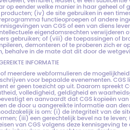
verdelen, verhuren, leasen, er een sublicentie v
r op eender welke manier in haar geheel of ged
 producten; (iv) de site gebruiken in een ti
areprogramma functieoproepen of andere in
kennisgevingen van CGS of een van diens leve
ntellectuele eigendomsrechten verwijderen of
ers gebruiken; of (viii) de toepassingen of b
pileren, demonteren of te proberen zich er o
n, behalve in de mate dat dit door de wetge
GEREIKTE INFORMATIE
n of meerdere webformulieren de mogelijkheid
e schrijven voor bepaalde evenementen. CGS l
ent er geen toezicht op uit. Daarom spreekt CG
heid, volledigheid, geldigheid en waarheid
 bevestigt en aanvaardt dat CGS kopieën van
 en de door u aangereikte informatie aan 
odzakelijk is om: (i) de integriteit van de si
en; (iii) een gerechtelijk bevel na te leven;
e eisen van CGS volgens deze kennisgeving te 