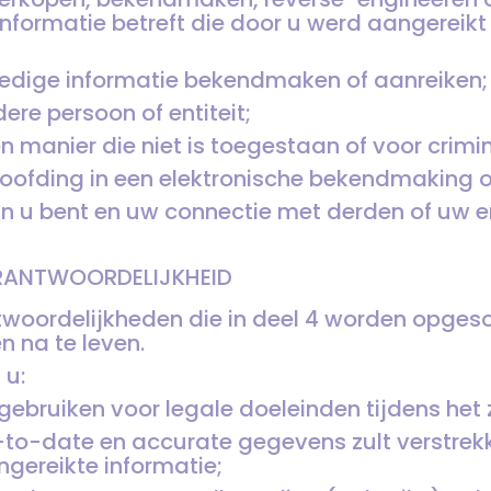
informatie betreft die door u werd aangereik
olledige informatie bekendmaken of aanreiken;
ere persoon of entiteit;
n manier die niet is toegestaan of voor crimin
hoofding in een elektronische bekendmaking o
 u bent en uw connectie met derden of uw ent
VERANTWOORDELIJKHEID
woordelijkheden die in deel 4 worden opges
 na te leven.
 u:
t gebruiken voor legale doeleinden tijdens het
p-to-date en accurate gegevens zult verstrek
gereikte informatie;