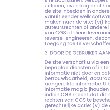
site doorsturen, verkopen, 
uitlenen, overdragen of haa
de site inbedden in andere
vanuit eender welk softw
maken naar de site; (vi) 
auteursrechten of andere i
van CGS of diens leveranci
reverse-engineeren, decom
toegang toe te verschaffe
3. DOOR DE GEBRUIKER AAN
De site verschaft u via ee
bepaalde diensten of in t
informatie niet door en oef
betrouwbaarheid, accuraat
aangereikte informatie. U
informatie mag bijhouden
indien CGS meent dat dit no
rechten van CGS te bescherm
gerechtelijke actie; (v) d