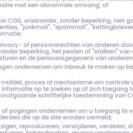
rmatie met een abnormale omvang; of
oor CGS, waaronder, zonder beperking, niet 
ties, "junkmail", "spammail", "kettingbrieven
rmatie;
rivacy- of persoonsrechten van anderen doo
onder beperking, het pesten of "stalken" van
turen en de persoonsgegevens van anderen
ingen ondernemen om inbreuk te maken op be
 middel, proces of mechanisme om controle u
 informatie op te zoeken op of zich toegang te
oorafgaande schriftelijke toestemming van CG
n of pogingen ondernemen om u toegang te ve
derden die op de site worden vermeld;
ijzigen, reproduceren, verwijderen, verdelen,
erkopen, bekendmaken, reverse-engineeren o