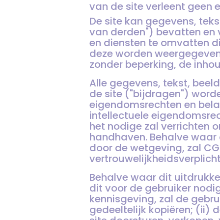
van de site verleent geen 
De site kan gegevens, tek
van derden") bevatten en v
en diensten te omvatten di
deze worden weergegeven 
zonder beperking, de inho
Alle gegevens, tekst, beel
de site ("bijdragen") word
eigendomsrechten en bela
intellectuele eigendomsrec
het nodige zal verrichten 
handhaven. Behalve waar d
door de wetgeving, zal CG
vertrouwelijkheidsverplich
Behalve waar dit uitdrukke
dit voor de gebruiker nod
kennisgeving, zal de gebrui
gedeeltelijk kopiëren; (ii)