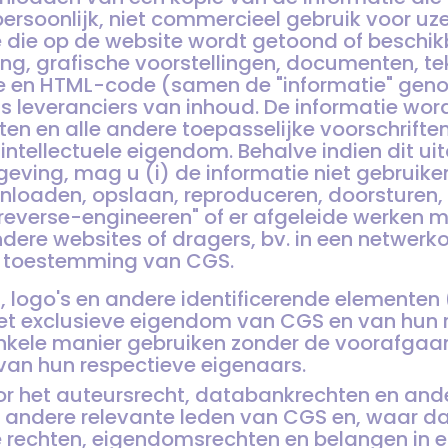
persoonlijk, niet commercieel gebruik voor uze
ie die op de website wordt getoond of beschi
g, grafische voorstellingen, documenten, teks
are en HTML-code (samen de "informatie" geno
 leveranciers van inhoud. De informatie wo
ten en alle andere toepasselijke voorschrifte
ntellectuele eigendom. Behalve indien dit uit
eving, mag u (i) de informatie niet gebruiken,
nloaden, opslaan, reproduceren, doorsturen, 
everse-engineeren" of er afgeleide werken mee
ndere websites of dragers, bv. in een netwer
e toestemming van CGS.
logo's en andere identificerende elementen 
het exclusieve eigendom van CGS en van hun 
ele manier gebruiken zonder de voorafgaand
an hun respectieve eigenaars.
r het auteursrecht, databankrechten en ander
andere relevante leden van CGS en, waar dat
 rechten, eigendomsrechten en belangen in en