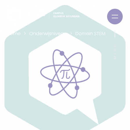
Home
Onderwijsniveau
Domein STEM
MENU